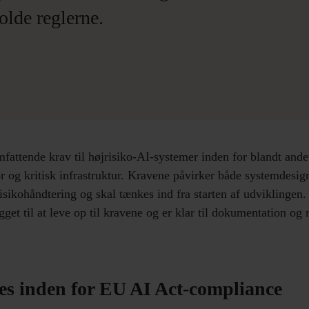
holde reglerne.
mfattende krav til højrisiko-AI-systemer inden for blandt ande
or og kritisk infrastruktur. Kravene påvirker både systemdesign
sikohåndtering og skal tænkes ind fra starten af udviklingen.
gget til at leve op til kravene og er klar til dokumentation og 
ces inden for EU AI Act-compliance