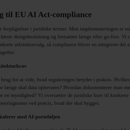
ng til EU AI Act-compliance
 forpligtelser i juridiske termer. Men implementeringen er en 
 første designbeslutning og fortsætter længe efter go-live. Vi
onkrete arkitekturvalg, så compliance bliver en integreret del 
bagefter.
rkitekturkrav
 brug for at vide, hvad reguleringen betyder i praksis. Hvilke
or længe skal data opbevares? Hvordan dokumenterer man me
r en myndighed? Vi oversætter de juridiske krav til konkrete 
neeringteams ved præcis, hvad der skal bygges.
kalerer med AI-porteføljen