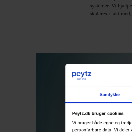
systemer. Vi hjælpe
skaleres i takt med,
Samtykke
Peytz.dk bruger cookies
Vi bruger både egne og tredje
personførbare data. Vi deler