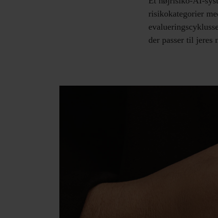
Ét højrisiko-AI-sys
risikokategorier m
evalueringscyklusse
der passer til jere