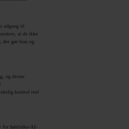
s adgang til
entere, at de ikke
 der gør bias og
ng, og denne
r
kelig kontrol reel
 for højrisiko-AI-