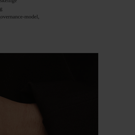
skellige
g
 governance-model,