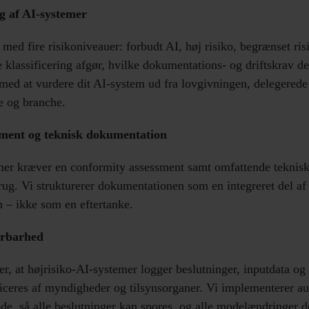
ng af AI-systemer
med fire risikoniveauer: forbudt AI, høj risiko, begrænset ri
 klassificering afgør, hvilke dokumentations- og driftskrav de
med at vurdere dit AI-system ud fra lovgivningen, delegerede 
e og branche.
ment og teknisk dokumentation
mer kræver en conformity assessment samt omfattende teknis
brug. Vi strukturerer dokumentationen som en integreret del af
 – ikke som en eftertanke.
orbarhed
, at højrisiko-AI-systemer logger beslutninger, inputdata o
iceres af myndigheder og tilsynsorganer. Vi implementerer au
ode, så alle beslutninger kan spores, og alle modelændringer 