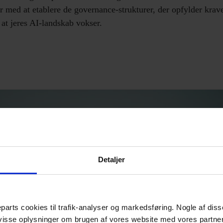
r med at etablere de governance-strukturer, der opfylder kra
 at jeres AI-landskab vokser.
Detaljer
parts cookies til trafik-analyser og markedsføring. Nogle af dis
 visse oplysninger om brugen af vores website med vores partne