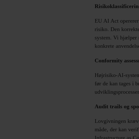
Risikoklassificeri
EU AI Act opererer 
risiko. Den korrekte
system. Vi hjælper 
konkrete anvendels
Conformity assess
Højrisiko-AI-syste
før de kan tages i 
udviklingsprocessen
Audit trails og sp
Lovgivningen kræver
måde, der kan verif
Infrastructure as C