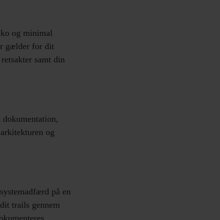
siko og minimal
r gælder for dit
retsakter samt din
k dokumentation,
 arkitekturen og
g systemadfærd på en
dit trails gennem
dokumenteres.