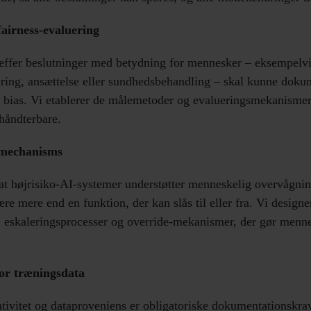
fairness-evaluering
æffer beslutninger med betydning for mennesker – eksempelvi
ering, ansættelse eller sundhedsbehandling – skal kunne dokum
 bias. Vi etablerer de målemetoder og evalueringsmekanismer,
 håndterbare.
mechanisms
at højrisiko-AI-systemer understøtter menneskelig overvågni
e mere end en funktion, der kan slås til eller fra. Vi designe
 eskaleringsprocesser og override-mekanismer, der gør mennes
or træningsdata
ativitet og dataproveniens er obligatoriske dokumentationskrav