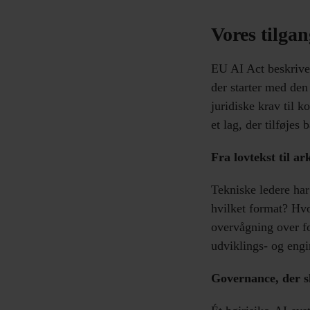
Vores tilga
EU AI Act beskriver
der starter med den
juridiske krav til k
et lag, der tilføjes 
Fra lovtekst til a
Tekniske ledere har
hvilket format? Hv
overvågning over fo
udviklings- og engi
Governance, der s