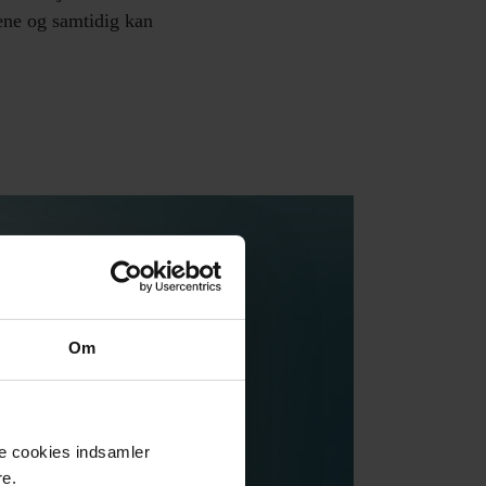
vene og samtidig kan
Om
se cookies indsamler
re.