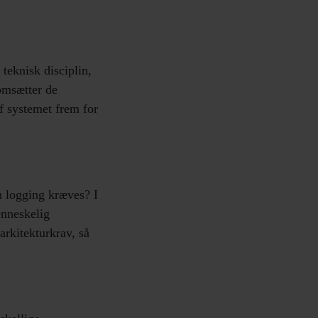
teknisk disciplin,
 omsætter de
af systemet frem for
n logging kræves? I
nneskelig
arkitekturkrav, så