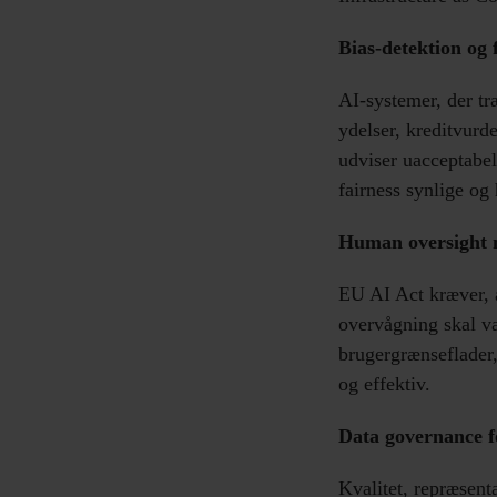
Bias-detektion og 
AI-systemer, der tr
ydelser, kreditvurd
udviser uacceptabel
fairness synlige og
Human oversight 
EU AI Act kræver, 
overvågning skal vær
brugergrænseflader,
og effektiv.
Data governance f
Kvalitet, repræsent