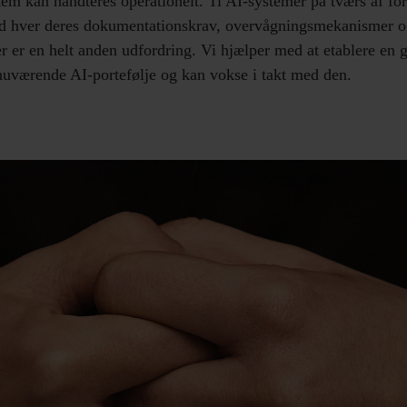
tem kan håndteres operationelt. Ti AI-systemer på tværs af for
ed hver deres dokumentationskrav, overvågningsmekanismer o
r er en helt anden udfordring. Vi hjælper med at etablere en
s nuværende AI-portefølje og kan vokse i takt med den.