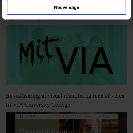
Nødvendige
Nyt CVI til Cphbusiness
Revitalisering af visuel identitet og tone of voice
til VIA University College