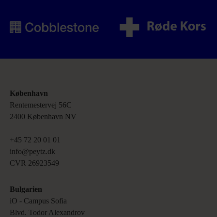
København
Rentemestervej 56C 

2400 København NV
+45 72 20 01 01

info@peytz.dk 

CVR 26923549
Bulgarien
iO ‑ Campus Sofia 

Blvd. Todor Alexandrov 
