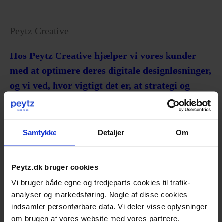
Peytz Creative
Hos Peytz Creative hjælper vi vores kunder
med at optimere deres digitale designløsninger,
og vi ved, hvor vigtigt det er, at strategi og
design hænger sammen. Vi skaber veldesignede
digitale brugeroplevelser ved hjælp af
gennemtænkt UX, design og brugerinddragelse
Samtykke
Detaljer
Om
til Peytz’ mange kunder.
Peytz.dk bruger cookies
Vi bruger både egne og tredjeparts cookies til trafik-
analyser og markedsføring. Nogle af disse cookies
UDVALGTE CASES
indsamler personførbare data. Vi deler visse oplysninger
om brugen af vores website med vores partnere.