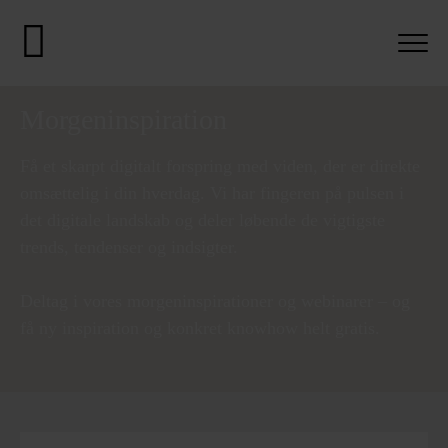
Morgeninspiration
Få et skarpt digitalt forspring med viden, der er direkte
omsættelig i din hverdag. Vi har fingeren på pulsen i
det digitale landskab og deler løbende de vigtigste
trends, tendenser og indsigter.
Deltag i vores morgeninspirationer og webinarer – og
få ny inspiration og konkret knowhow helt gratis.