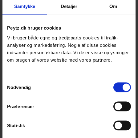
senere
Samtykke
Detaljer
Om
12. november kl. 9.00-10.45
Peytz.dk bruger cookies
Vi bruger både egne og tredjeparts cookies til trafik-
Rentemestervej 56C
analyser og markedsføring. Nogle af disse cookies
2400 København NV
indsamler personførbare data. Vi deler visse oplysninger
om brugen af vores website med vores partnere.
Samtykkevalg
Nødvendig
MORGENINSPIRATION
Præferencer
Digitale Tendenser - bliv skarpere på
de digitale strømninger vi ser for
Statistik
2027