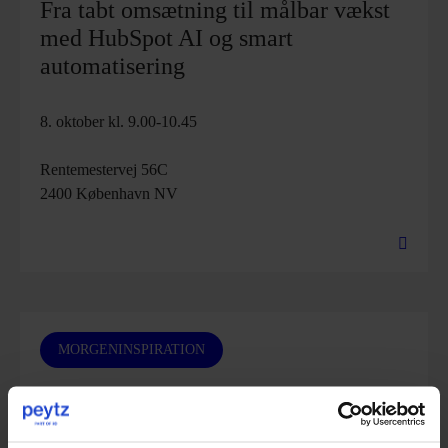
Fra tabt omsætning til målbar vækst
med HubSpot AI og smart
automatisering
8. oktober kl. 9.00-10.45
Rentemestervej 56C
2400 København NV
MORGENINSPIRATION
Digital strategi, når AI ændrer
spillereglerne - status et halvt år