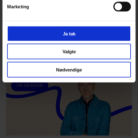
Marketing
28. januar kl. 9.00-10.45
Rentemestervej 56C
2400 København NV
Ja tak
Valgte
Nødvendige
ON DEMAND