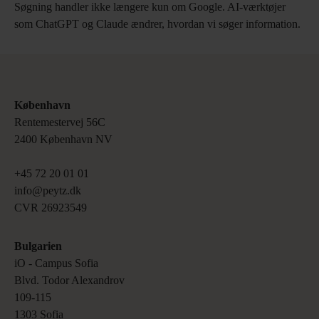
Søgning handler ikke længere kun om Google. AI-værktøjer
som ChatGPT og Claude ændrer, hvordan vi søger information.
København
Rentemestervej 56C 

2400 København NV
+45 72 20 01 01

info@peytz.dk 

CVR 26923549
Bulgarien
iO ‑ Campus Sofia 

Blvd. Todor Alexandrov 

109‑115 

1303 Sofia