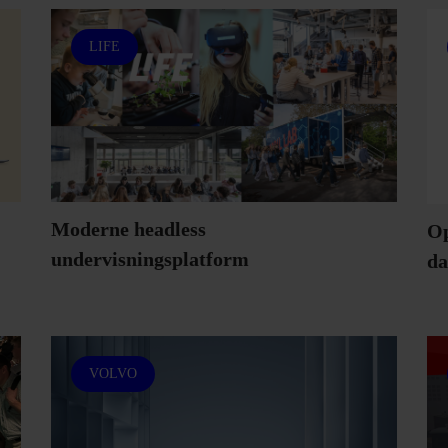
LIFE
Moderne headless
Op
undervisningsplatform
da
VOLVO