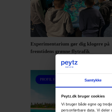
Experimentarium gør dig klogere på
fremtidens grønne flytrafik
PROFIL REJSER
Samtykke
Peytz.dk bruger cookies
Vi bruger både egne og tredje
personførbare data. Vi deler