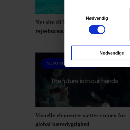
Samtykkevalg
Nødvendig
Nyt site til Danmarks førende
rejsebureau
Nødvendige
NOVO NORDISK FONDEN
Visuelle elementer sætter scenen for
global bæredygtighed