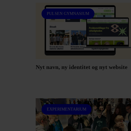
PULSEN GYMNASIUM
Nyt navn, ny identitet og nyt website
EXPERIMENTARIUM