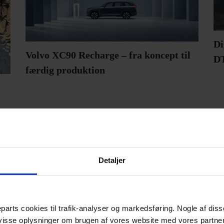
Di
Volvo XC90 Recharge – fra koncept til
D
færdig produktion
FOLKEKIRKEN.DK
Detaljer
parts cookies til trafik-analyser og markedsføring. Nogle af dis
 visse oplysninger om brugen af vores website med vores partne