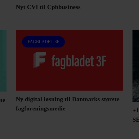
Nyt CVI til Cphbusiness
FAGBLADET 3F
Ny digital løsning til Danmarks største
one
fagforeningsmedie
+1
S