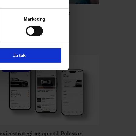
ika 13 - det umenneskelige
Marketing
speriment
Ja tak
POLESTAR
rvicestrategi og app til Polestar