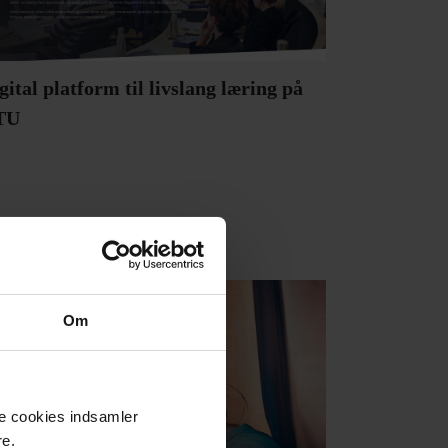
gital platform til livslang læring på
TU
LAIKA 13
Om
se cookies indsamler
re.