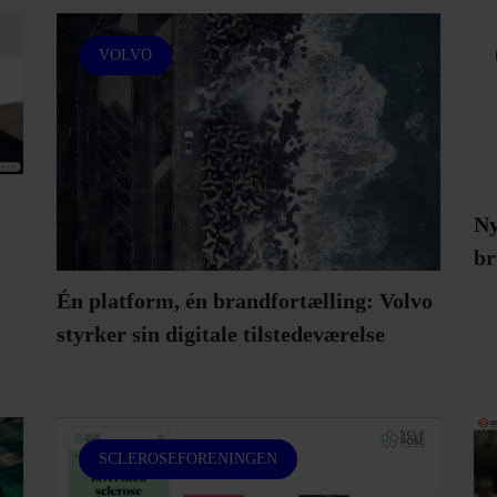
VOLVO
Ny
br
Én platform, én brandfortælling: Volvo
styrker sin digitale tilstedeværelse
SCLEROSEFORENINGEN