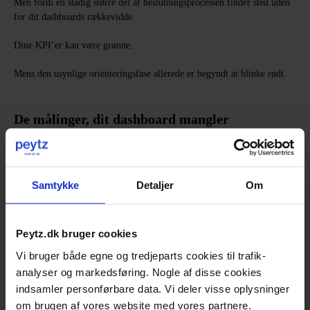
Men fordi en stadig større del af beslutningsprocessen finder sted uden
for dit dashboards rækkevidde.
Dine KPI’er kan være grønne.
Mens den usynlige orienteringsfase allerede er begyndt at blinke rødt.
De målinger, dit dashboard mangler
Den gode nyhed er, at dette ikke kræver et komplet opgør med din
analytics-stack.
Samtykke
Detaljer
Om
Det kræver et ekstra lag.
Et lag, der gør det muligt at forstå, hvordan AI positionerer dit brand
Peytz.dk bruger cookies
før klikket.
Vi bruger både egne og tredjeparts cookies til trafik-
Tre målepunkter gør det konkret:
analyser og markedsføring. Nogle af disse cookies
indsamler personførbare data. Vi deler visse oplysninger
om brugen af vores website med vores partnere.