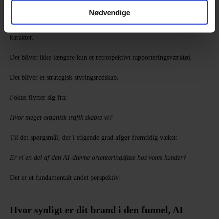
Fra rapportering til reel styring
Nødvendige
Når dette lag bliver en del af dit analysearbejde, ændrer dashboardet
karakter.
Det bliver ikke længere kun et retrospektivt rapporteringsværktøj.
Det bliver et strategisk styringsredskab.
Fokus flytter sig fra:
Hvor meget organisk trafik skabte vi?
Til det spørgsmål, der i stigende grad afgør fremtidig vækst:
Er vi en del af den AI-drevne orienteringsfase hos vores kunder?
Det er et fundamentalt andet perspektiv.
Hvor synligt er dit brand i den funnel, AI