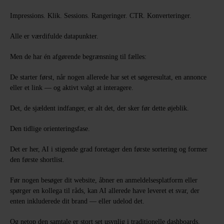
Impressions. Klik. Sessions. Rangeringer. CTR. Konverteringer.
Alle er værdifulde datapunkter.
Men de har én afgørende begrænsning til fælles:
De starter først, når nogen allerede har set et søgeresultat, en annonce
eller et link — og aktivt valgt at interagere.
Det, de sjældent indfanger, er alt det, der sker før dette øjeblik.
Den tidlige orienteringsfase.
Det er her, AI i stigende grad foretager den første sortering og former
den første shortlist.
Før nogen besøger dit website, åbner en anmeldelsesplatform eller
spørger en kollega til råds, kan AI allerede have leveret et svar, der
enten inkluderede dit brand — eller udelod det.
Og netop den samtale er stort set usynlig i traditionelle dashboards.