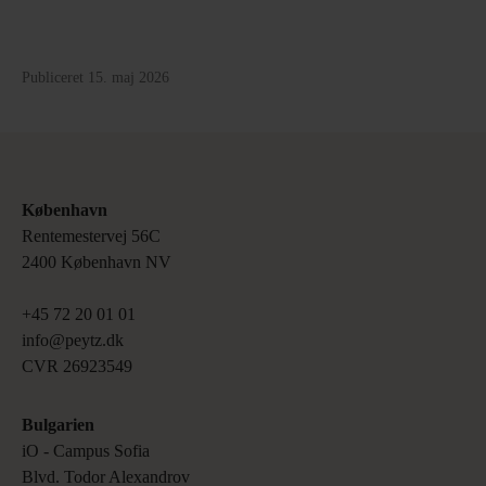
Publiceret 15. maj 2026
København
Rentemestervej 56C 

2400 København NV
+45 72 20 01 01

info@peytz.dk 

CVR 26923549
Bulgarien
iO ‑ Campus Sofia 

Blvd. Todor Alexandrov 
