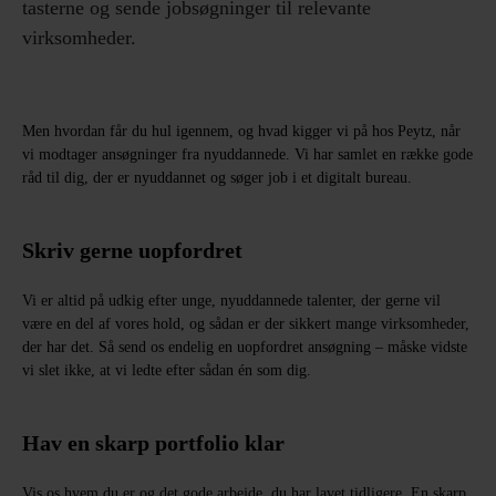
tasterne og sende jobsøgninger til relevante
virksomheder.
Men hvordan får du hul igennem, og hvad kigger vi på hos Peytz, når
vi modtager ansøgninger fra nyuddannede. Vi har samlet en række gode
råd til dig, der er nyuddannet og søger job i et digitalt bureau.
Skriv gerne uopfordret
Vi er altid på udkig efter unge, nyuddannede talenter, der gerne vil
være en del af vores hold, og sådan er der sikkert mange virksomheder,
der har det. Så send os endelig en uopfordret ansøgning – måske vidste
vi slet ikke, at vi ledte efter sådan én som dig.
Hav en skarp portfolio klar
Vis os hvem du er og det gode arbejde, du har lavet tidligere. En skarp