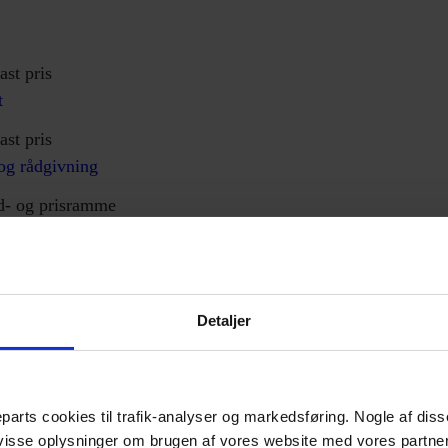
ast pris
t
ast pris
og rådgivning
id- og prisramme
kt os
Detaljer
parts cookies til trafik-analyser og markedsføring. Nogle af dis
 visse oplysninger om brugen af vores website med vores partne