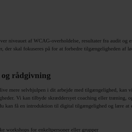
ver niveauet af WCAG-overholdelse, resultater fra audit og en 
r, der skal fokuseres på for at forbedre tilgængeligheden af l
 og rådgivning
live mere selvhjulpen i dit arbejde med tilgængelighed, kan v
gheder. Vi kan tilbyde skræddersyet coaching eller træning, og
u kan få en introduktion til digital tilgængelighed og lære at
iske workshops for enkeltpersoner eller grupper