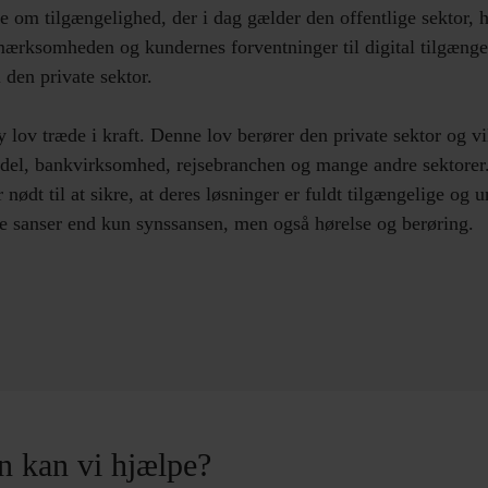
e om tilgængelighed, der i dag gælder den offentlige sektor, h
ærksomheden og kundernes forventninger til digital tilgængel
i den private sektor.
y lov træde i kraft. Denne lov berører den private sektor og vil
ndel, bankvirksomhed, rejsebranchen og mange andre sektorer
nødt til at sikre, at deres løsninger er fuldt tilgængelige og u
re sanser end kun synssansen, men også hørelse og berøring.
 kan vi hjælpe?