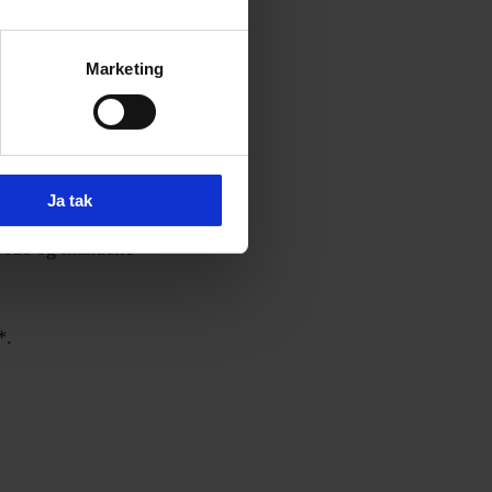
Marketing
er en hurtig audit
Ja tak
om skærmlæsere og
erede og manuelle
*.