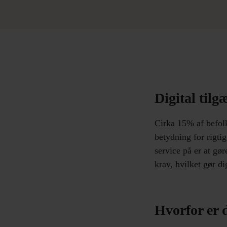
Digital tilg
Cirka 15% af befolk
betydning for rigti
service på er at gør
krav, hvilket gør di
Hvorfor er d