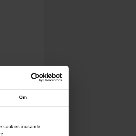
Om
se cookies indsamler
re.