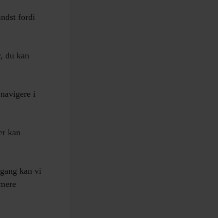
ndst fordi
r, du kan
 navigere i
er kan
lgang kan vi
 mere