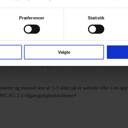
Præferencer
Statistik
t
ng med din digitale tilgængelighed ved at starte i det små. Und
Valgte
t visuel tilgængelighed og understøttelse af hjælpemidler s
er dine hjemmesider og apps med en kombination af automatis
seret og manuel test af 1-3 sider på et website eller i en app
e WCAG 2.1-tilgængelighedskriterier*.