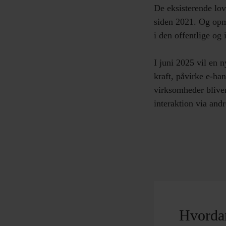
De eksisterende lov
siden 2021. Og opm
i den offentlige og 
I juni 2025 vil en n
kraft, påvirke e-ha
virksomheder bliver 
interaktion via and
Hvordan