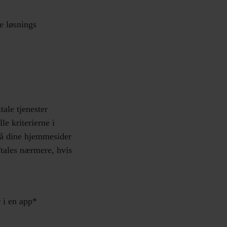
le løsnings
ale tjenester
 kriterierne i
å dine hjemmesider
tales nærmere, hvis
r i en app*