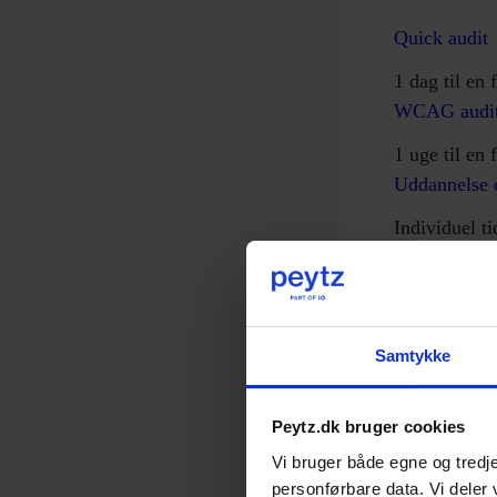
Quick audit
1 dag til en f
WCAG audi
1 uge til en f
Uddannelse 
Individuel t
Konta
Samtykke
Peytz.dk bruger cookies
Vi bruger både egne og tredje
personførbare data. Vi deler