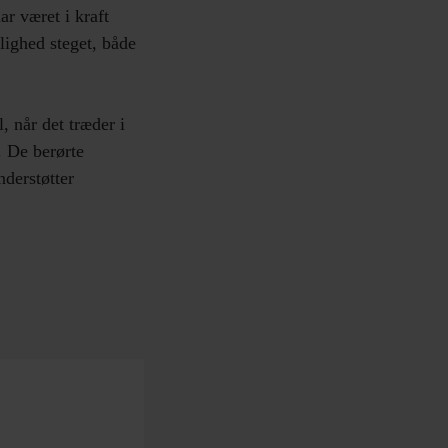
ar været i kraft
ighed steget, både
, når det træder i
. De berørte
nderstøtter