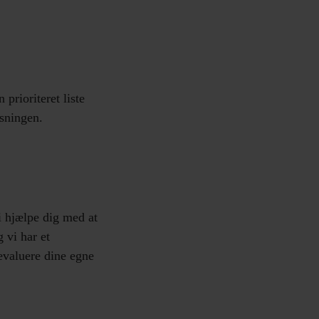
prioriteret liste
øsningen.
i hjælpe dig med at
 vi har et
 evaluere dine egne