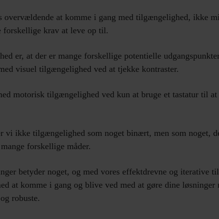
s overvældende at komme i gang med tilgængelighed, ikke mi
forskellige krav at leve op til.
ed er, at der er mange forskellige potentielle udgangspunkte
 med visuel tilgængelighed ved at tjekke kontraster.
med motorisk tilgængelighed ved kun at bruge et tastatur til at
r vi ikke tilgængelighed som noget binært, men som noget, d
 mange forskellige måder.
inger betyder noget, og med vores effektdrevne og iterative ti
ed at komme i gang og blive ved med at gøre dine løsninger
og robuste.