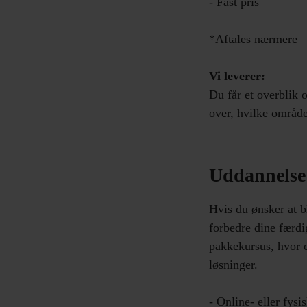
- Fast pris
*Aftales nærmere
Vi leverer:
Du får et overblik o
over, hvilke område
Uddannelse
Hvis du ønsker at b
forbedre dine færdi
pakkekursus, hvor d
løsninger.
- Online- eller fys