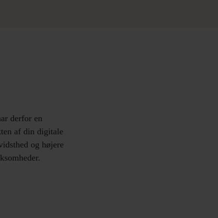
ar derfor en
en af din digitale
evidsthed og højere
irksomheder.