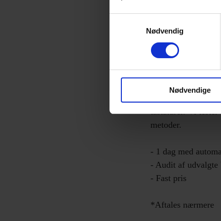
Samtykkevalg
Nødvendig
Quick audi
Vi hjælper dig i ga
Nødvendige
evaluerer vi primær
tastaturer. Vi test
metoder.
- 1 dag med automati
- Audit af udvalgt
- Fast pris
*Aftales nærmere